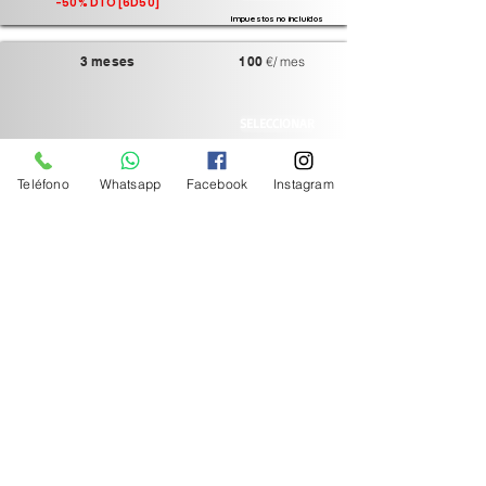
-50% DTO [6D50]
Impuestos no incluidos
3 meses
100
€/ mes
SELECCIONAR
Impuestos no incluidos
UNA VEZ CONTRATADO EL ANUNCIO:
Teléfono
Whatsapp
Facebook
Instagram
Podemos hacerte un
"diseño gratuito"
para el primer mes, o
puedes enviarnos el diseño o la idea que tengas, así como
logotipo, datos del anuncio, etc. A través del
Email:
info@revistamanamana.com
o WhatsApp:
660 07 87 87
Estamos a tu disposición y encantados de poderte ayudar.
Llevamos 16 años haciendo crecer a empresas y autónomos.
MANÁ MANÁ
REVISTA
MARCA REGISTRADA
660 07 87 87
NUEVA OFICINA PROXIMAMENTE EN CARRÚS. ELCHE / ELX (ALICANTE)
CONDICIONES DE OFERTAS EXISTENTES:
LA OFERTA DE TARJETAS DE VISITA GRATIS:
Son 500 tarjetas gratis para contrataciones
de 12 meses en los tamaños de (1,2 y 4 módulos). Estas son a una cara, el diseño y el