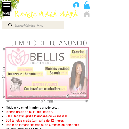
Anúnciate aquí 660 07 87 87
.
Revista MANÁ MANÁ
MENÚ
ELCHE - ALICANTE - VEGA BAJA - BENIDORM ...
EJEMPLO DE TU ANUNCIO
Módulo XL en el interior y a todo color.
Diseño gratis en la 1ª publicación.
1.000 tarjetas gratis (campaña de 24 meses)
500 tarjetas gratis (c
ampaña de
12 meses)
Doble de tamaño (campaña de 6 meses en adelante)