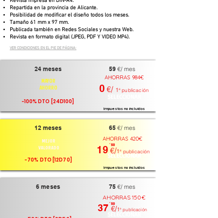
Revista impresa en DIN-A4.
Repartida en la provincia de Alicante.
Posibilidad de modificar el diseño todos los meses.
Tamaño 61 mm x 97 mm.
Publicada también en Redes Sociales y nuestra Web.
Revista en formato digital (JPEG, PDF Y VIDEO MP4).
VER CONDICIONES EN EL PIE DE PÁGINA:
24 meses
59
€/ mes
AHORRAS 984€
MAYOR
0
AHORRO
€/
1
ª publicación
SELECCIONAR
-100% DTO [24D100]
Impuestos no incluidos
12 meses
65
€/ mes
AHORRAS 420€
MEJOR
´ 50
VALORADO
19
€/
1
ª publicación
SELECCIONAR
-70% DTO [12D70]
Impuestos no incluidos
6 meses
75
€/ mes
AHORRAS 150€
´ 50
37
€/
1
ª publicación
SELECCIONAR