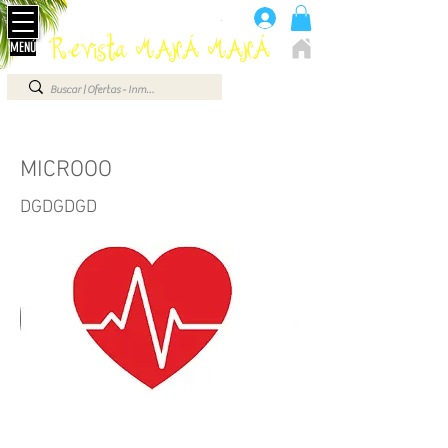
Anúnciate aquí 660 07 87 87
.
Revista MANÁ MANÁ
MENÚ
ELCHE - ALICANTE - VEGA BAJA - BENIDORM ...
MICROOO
DGDGDGD