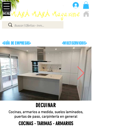
Advertise here 660 07 87 87
.
MANÁ MANÁ Magazine
MENU
ELCHE - ALICANTE - VEGA BAJA - BENIDORM ...
<GUÍA DE EMPRESAS>
<MULTISERVICIOS>
DECUINAR
Cocinas, armarios a medida, suelos laminados,
puertas de paso, carpintería en general
COCINAS - TARIMAS - ARMARIOS