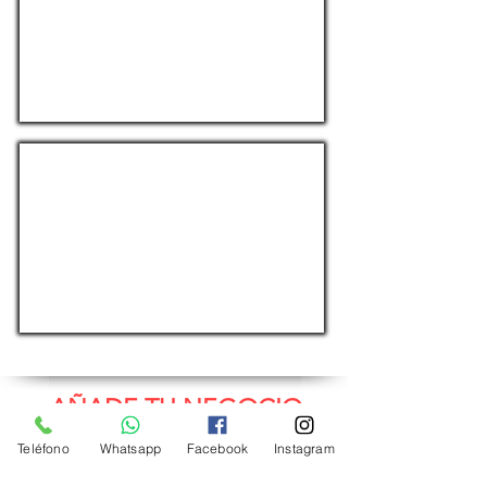
Toldos-
Cerramientos-
Lonas
REFORMAS Y DECORACIÓN
Baños-
Cocinas-
Ventanas
Aluminio-
etc.
AÑADE TU NEGOCIO
Haz clic para enviarnos un WhatsApp
Teléfono
Whatsapp
Facebook
Instagram
o ponte en contacto por
Email: