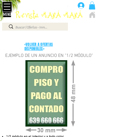
Anúnciate aquí 660 07 87 87
.
Revista MANÁ MANÁ
MENÚ
ELCHE - ALICANTE - VEGA BAJA - BENIDORM ...
<
VOLVER A OFERTAS
DISPONIBLES
>
EJEMPLO DE UN ANUNCIO EN "1/2 MÓDULO"
1/2 módulo en el interior y a todo color.