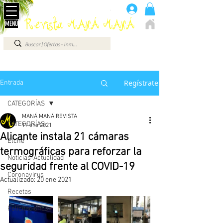
Anúnciate aquí 660 07 87 87
.
Revista MANÁ MANÁ
MENÚ
ELCHE - ALICANTE - VEGA BAJA - BENIDORM ...
Regístrate
Entrada
CATEGORÍAS
MANÁ MANÁ REVISTA
CATEGORÍAS
17 ene 2021
Alicante instala 21 cámaras
Elche
termográficas para reforzar la
Noticias-Actualidad
seguridad frente al COVID-19
Coronavirus
Actualizado:
20 ene 2021
Recetas
Felicitaciones