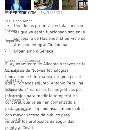
Cartas de amor
Tecnología
ELPERIODIC.COM
 - 
16/01/2021
Jesús con Amor
Una de las primeras instalaciones en 
Chistes
las que ya están funcionado son en la 
concejalía de Hacienda, El Servicio de 
Deportes
Atención Integral Ciudadana, 
Videojuegos
Urbanismo o Séneca
Comunidad Valenciana
El Ayuntamiento de Alicante a través de la 
concejalía de Nuevas Tecnologías, 
Alicante
Innovación e Informática, dirigida por el 
Santa Pola
edil y Portavoz adjunto, Antonio Peral, ha 
adquirido 21 cámaras termográficas por 
Benidorm
infrarrojos para medir la temperatura 
San Vicente R.
corporal, que ya se han comenzado a 
instalar en las dependencias municipales 
Internacional
con mayor acceso de público para 
Prensa Rosa
reforzar los protocolos de seguridad 
frente al Covid.
Elche CF.