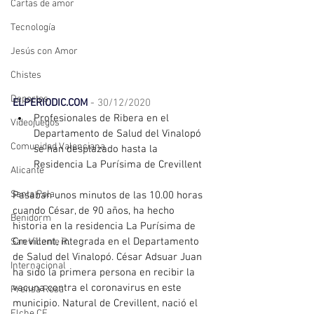
Cartas de amor
Tecnología
Jesús con Amor
Chistes
Deportes
ELPERIODIC.COM
 - 
30/12/2020
Profesionales de Ribera en el 
Videojuegos
Departamento de Salud del Vinalopó 
Comunidad Valenciana
se han desplazado hasta la 
Residencia La Purísima de Crevillent
Alicante
Santa Pola
Pasaban unos minutos de las 10.00 horas 
cuando César, de 90 años, ha hecho 
Benidorm
historia en la residencia La Purísima de 
Crevillent, integrada en el Departamento 
San Vicente R.
de Salud del Vinalopó. César Adsuar Juan 
Internacional
ha sido la primera persona en recibir la 
vacuna contra el coronavirus en este 
Prensa Rosa
municipio. Natural de Crevillent, nació el 
Elche CF.