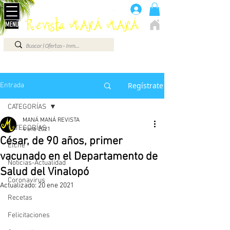
Anúnciate aquí 660 07 87 87
.
Revista MANÁ MANÁ
MENÚ
ELCHE - ALICANTE - VEGA BAJA - BENIDORM ...
Regístrate
Entrada
CATEGORÍAS
MANÁ MANÁ REVISTA
CATEGORÍAS
4 ene 2021
César, de 90 años, primer
Elche
vacunado en el Departamento de
Noticias-Actualidad
Salud del Vinalopó
Coronavirus
Actualizado:
20 ene 2021
Recetas
Felicitaciones