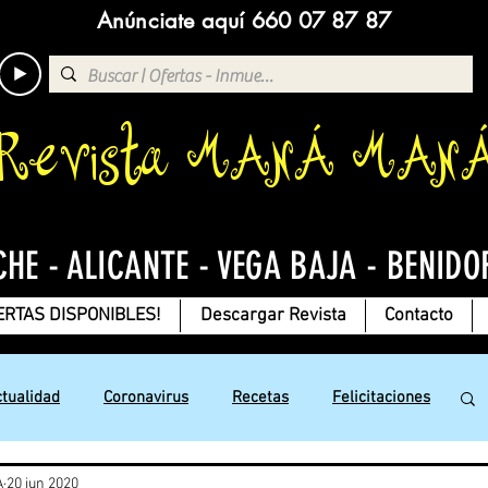
Anúnciate aquí 660 07 87 87
Revista MANÁ MAN
CHE - ALICANTE - VEGA BAJA - BENIDO
ERTAS DISPONIBLES!
Descargar Revista
Contacto
ctualidad
Coronavirus
Recetas
Felicitaciones
A
20 jun 2020
Jesús con Amor
Chistes
Deportes