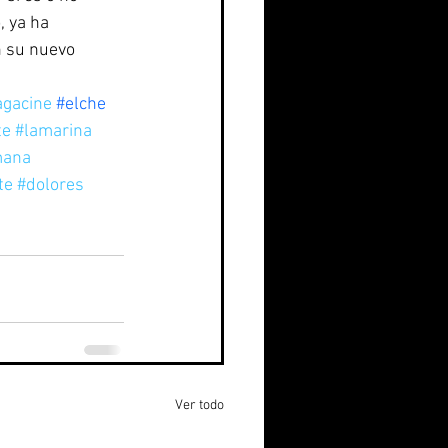
, ya ha 
n su nuevo 
gacine
#elche
te
#lamarina
mana
te
#dolores
Ver todo