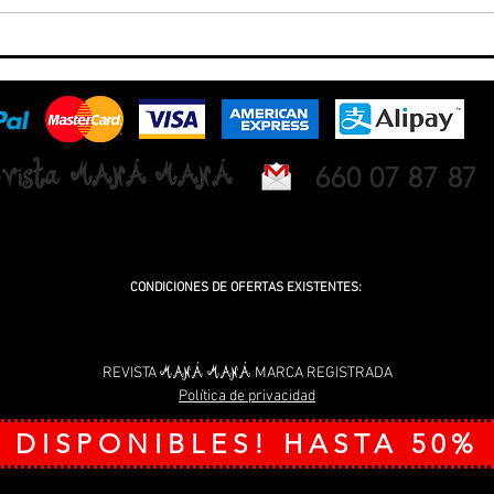
vista MANÁ MANÁ
660 07 87 87
NUEVA OFICINA PROXIMAMENTE EN CARRÚS. ELCHE / ELX (ALICANTE)
CONDICIONES DE OFERTAS EXISTENTES:
00 tarjetas gratis para contrataciones de 12 meses en los tamaños de (1,2 y 4 módulos). E
 Revista Maná Maná en Elche (Alicante). Todas las ofertas promocionadas online y en la revis
Para más información o duda sobre cualquier tema relacionado, puedes enviarnos un Em
MANÁ MANÁ
REVISTA
MARCA REGISTRADA
Política de privacidad
 DISPONIBLES! HASTA 50%