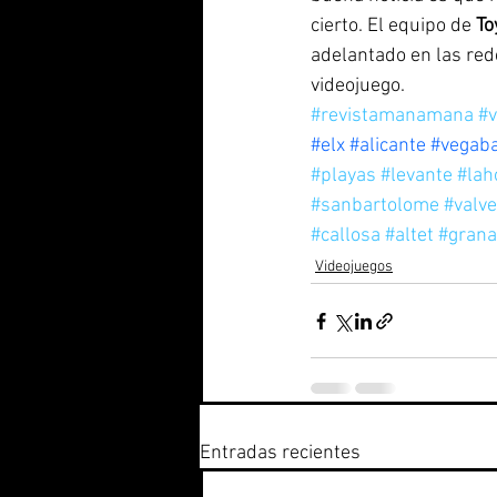
cierto. El equipo de 
To
adelantado en las red
videojuego.
#revistamanamana
#v
#elx
#alicante
#vegaba
#playas
#levante
#lah
#sanbartolome
#valv
#callosa
#altet
#grana
Videojuegos
Entradas recientes