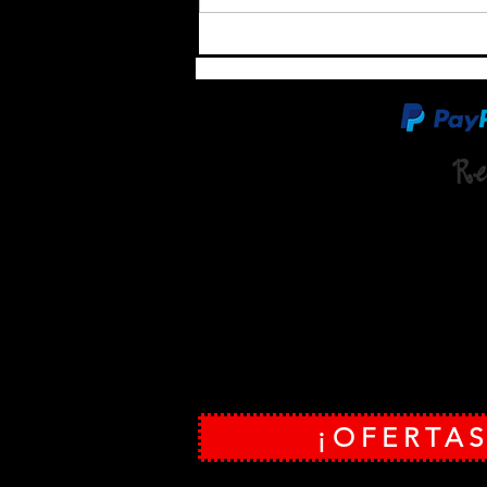
El "revolucionario anuncio de
Sega" no será una
colaboración con Microsoft y
su Xbox Series X
Re
LA OFERTA DE TARJETAS DE VISITA GRATIS:
Son 5
incluidos, es gratuita su recogida en la oficina de
nuestra página web:
www.revistamanamana.com
| 
660078787
¡OFERTAS