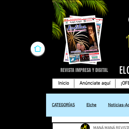
EL
REVISTA IMPRESA Y DIGITAL
Inicio
Anúnciate aquí
¡OF
CATEGORÍAS
Elche
Noticias-A
MANÁ MANÁ REVIST
Cartas de amor
Tecnología