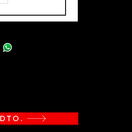
stas son a una cara, el diseño y el envío no están
ta impresa, se aplican solo en contrataciones desde
ail a
info@revistamanamana.com
y/o
WhatsApp al
 DTO.