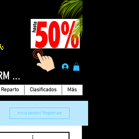
Á
.
RM ...
Reparto
Clasificados
Más
Inicia sesión/ Regístrate