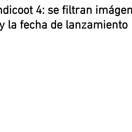
dicoot 4: se filtran imáge
 y la fecha de lanzamiento
nciana
Alicante
Santa Pola
Benidorm
Prensa Rosa
Elche CF.