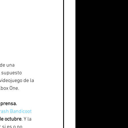
de una 
u supuesto 
videojuego de la 
Xbox One.
 prensa. 
rash Bandicoot 
de octubre
. Y la 
si es o no 