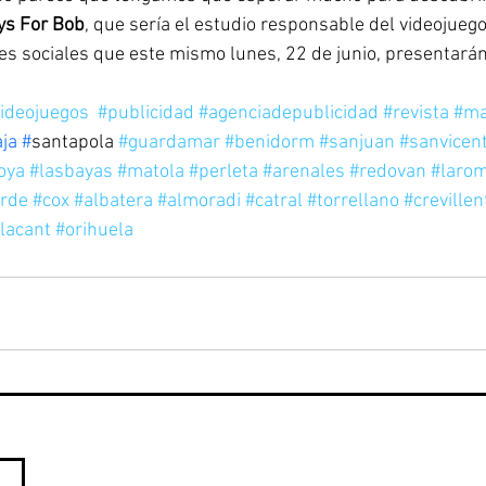
ys For Bob
, que sería el estudio responsable del videojuego
es sociales que este mismo lunes, 22 de junio, presentará
ideojuegos
#publicidad
#agenciadepublicidad
#revista
#ma
ja
 #
santapola 
#guardamar
#benidorm
#sanjuan
#sanvicen
oya
#lasbayas
#matola
#perleta
#arenales
#redovan
#laro
erde
#cox
#albatera
#almoradi
#catral
#torrellano
#crevillen
lacant
#orihuela