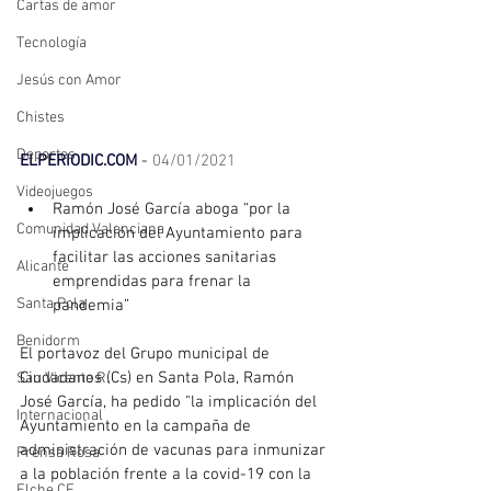
Cartas de amor
Tecnología
Jesús con Amor
Chistes
Deportes
ELPERIODIC.COM
 - 
04/01/2021
Videojuegos
Ramón José García aboga “por la 
Comunidad Valenciana
implicación del Ayuntamiento para 
facilitar las acciones sanitarias 
Alicante
emprendidas para frenar la 
Santa Pola
pandemia”
Benidorm
El portavoz del Grupo municipal de 
Ciudadanos (Cs) en Santa Pola, Ramón 
San Vicente R.
José García, ha pedido "la implicación del 
Internacional
Ayuntamiento en la campaña de 
administración de vacunas para inmunizar 
Prensa Rosa
a la población frente a la covid-19 con la 
Elche CF.