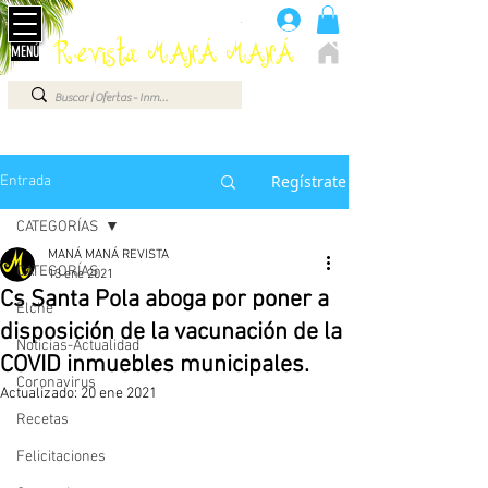
Anúnciate aquí 660 07 87 87
.
Revista MANÁ MANÁ
MENÚ
ELCHE - ALICANTE - VEGA BAJA - BENIDORM ...
Regístrate
Entrada
CATEGORÍAS
MANÁ MANÁ REVISTA
CATEGORÍAS
13 ene 2021
Cs Santa Pola aboga por poner a
Elche
disposición de la vacunación de la
Noticias-Actualidad
COVID inmuebles municipales.
Coronavirus
Actualizado:
20 ene 2021
Recetas
Felicitaciones