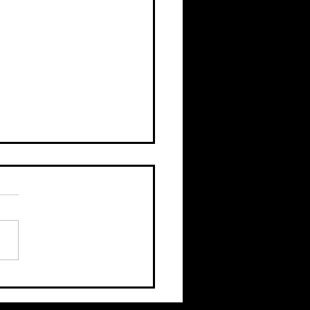
yuntamiento de Elche
 la inclusión del sector
alzado en el plan de