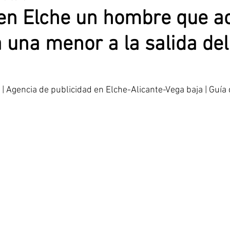
en Elche un hombre que a
a una menor a la salida del
nciana
Alicante
Santa Pola
Benidorm
Prensa Rosa
Elche CF.
Agencia de publicidad en Elche-Alicante-Vega baja | Guía