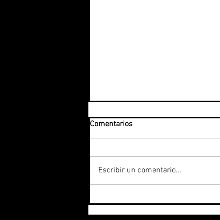
Comentarios
Escribir un comentario...
Los 15 mayores riesgos de la
IA (Inteligencia Artificial)