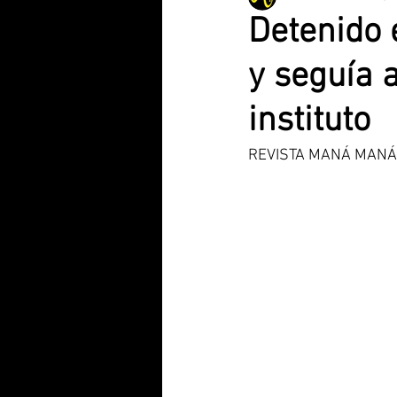
Detenido 
y seguía 
Videojuegos
Comunidad Vale
instituto
San Vicente R.
Internacional
REVISTA MANÁ MANÁ | 