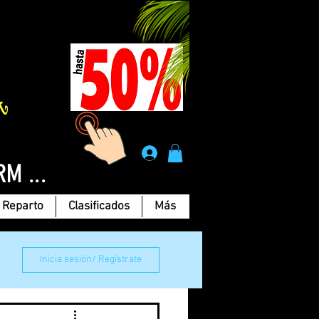
Á
.
RM ...
Reparto
Clasificados
Más
Inicia sesión/ Regístrate