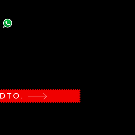
as del Gobierno
stas son a una cara, el diseño y el envío no están
ta impresa, se aplican solo en contrataciones desde
ail a
info@revistamanamana.com
y/o
WhatsApp al
 DTO.