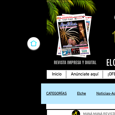
EL
REVISTA IMPRESA Y DIGITAL
Inicio
Anúnciate aquí
¡OF
CATEGORÍAS
Elche
Noticias-A
MANÁ MANÁ REVIST
Cartas de amor
Tecnología