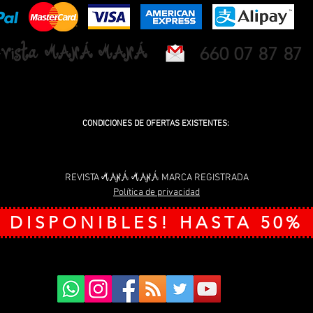
ayud
vista MANÁ MANÁ
660 07 87 87
NUEVA OFICINA PROXIMAMENTE EN CARRÚS. ELCHE / ELX (ALICANTE)
CONDICIONES DE OFERTAS EXISTENTES:
00 tarjetas gratis para contrataciones de 12 meses en los tamaños de (1,2 y 4 módulos). E
 Revista Maná Maná en Elche (Alicante). Todas las ofertas promocionadas online y en la revis
Para más información o duda sobre cualquier tema relacionado, puedes enviarnos un Em
MANÁ MANÁ
REVISTA
MARCA REGISTRADA
Política de privacidad
 DISPONIBLES! HASTA 50%