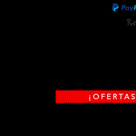
Re
LA OFERTA DE TARJETAS DE VISITA GRATIS:
Son 5
incluidos, es gratuita su recogida en la oficina de
nuestra página web:
www.revistamanamana.com
| 
660078787
¡OFERTAS