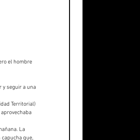
ero el hombre 
 y seguir a una 
ad Territorial) 
o aprovechaba 
 mañana. La 
n capucha que, 