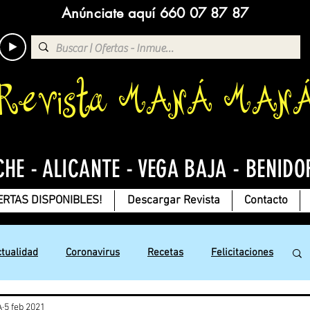
Anúnciate aquí 660 07 87 87
Revista MANÁ MAN
CHE - ALICANTE - VEGA BAJA - BENIDO
ERTAS DISPONIBLES!
Descargar Revista
Contacto
ctualidad
Coronavirus
Recetas
Felicitaciones
A
5 feb 2021
Jesús con Amor
Chistes
Deportes