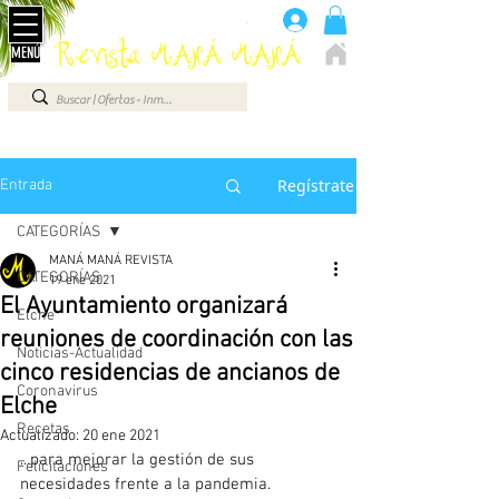
Anúnciate aquí 660 07 87 87
.
Revista MANÁ MANÁ
MENÚ
ELCHE - ALICANTE - VEGA BAJA - BENIDORM ...
Regístrate
Entrada
CATEGORÍAS
MANÁ MANÁ REVISTA
CATEGORÍAS
19 ene 2021
El Ayuntamiento organizará
Elche
reuniones de coordinación con las
Noticias-Actualidad
cinco residencias de ancianos de
Coronavirus
Elche
Recetas
Actualizado:
20 ene 2021
...para mejorar la gestión de sus 
Felicitaciones
necesidades frente a la pandemia.