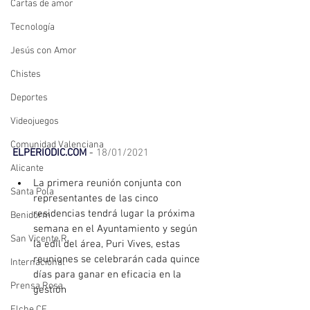
Cartas de amor
Tecnología
Jesús con Amor
Chistes
Deportes
Videojuegos
Comunidad Valenciana
ELPERIODIC.COM
 - 
18/01/2021
Alicante
La primera reunión conjunta con 
Santa Pola
representantes de las cinco 
residencias tendrá lugar la próxima 
Benidorm
semana en el Ayuntamiento y según 
San Vicente R.
la edil del área, Puri Vives, estas 
reuniones se celebrarán cada quince 
Internacional
días para ganar en eficacia en la 
Prensa Rosa
gestión
Elche CF.