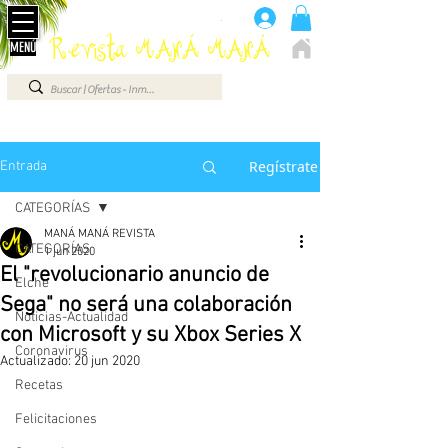
Anúnciate aquí 660 07 87 87
.
Revista MANÁ MANÁ
MENÚ
ELCHE - ALICANTE - VEGA BAJA - BENIDORM ...
Regístrate
Entrada
CATEGORÍAS
MANÁ MANÁ REVISTA
CATEGORÍAS
1 jun 2020
El "revolucionario anuncio de
Elche
Sega" no será una colaboración
Noticias-Actualidad
con Microsoft y su Xbox Series X
Coronavirus
Actualizado:
20 jun 2020
Recetas
Felicitaciones