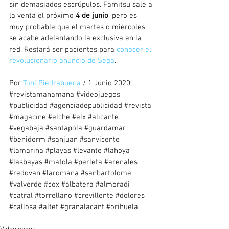
sin demasiados escrúpulos. Famitsu sale a 
la venta el próximo 
4 de junio
, pero es 
muy probable que el martes o miércoles 
se acabe adelantando la exclusiva en la 
red. Restará ser pacientes para 
conocer el 
revolucionario anuncio de Sega
.
Por 
Toni Piedrabuena
 / 1 Junio 2020
#revistamanamana
#videojuegos
#publicidad
#agenciadepublicidad
#revista
#magacine
#elche
#elx
#alicante
#vegabaja
#santapola
#guardamar
#benidorm
#sanjuan
#sanvicente
#lamarina
#playas
#levante
#lahoya
#lasbayas
#matola
#perleta
#arenales
#redovan
#laromana
#sanbartolome
#valverde
#cox
#albatera
#almoradi
#catral
#torrellano
#crevillente
#dolores
#callosa
#altet
#granalacant
#orihuela