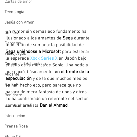
Cartas de amor
Tecnología
Jesús con Amor
Un rumor sin demasiado fundamento ha 
Chistes
ilusionado a los amantes de 
Sega
 durante 
Deportes
todo el fin de semana: la posibilidad de 
Sega uniéndose a Microsoft
 para estrenar 
Videojuegos
la esperada 
Xbox Series X
 en Japón bajo 
Comunidad Valenciana
el sello de la marca de Sonic. Una noticia 
que nació, básicamente, 
en el frente de la 
Alicante
especulación
 y de la que muchos medios 
Santa Pola
se han hecho eco, pero parece que no 
pasará de mera fantasía de unos y otros. 
Benidorm
Lo ha confirmado un referente del sector 
como el analista 
Daniel Ahmad
.
San Vicente R.
Internacional
Prensa Rosa
Elche CF.