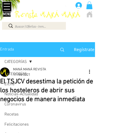
Anúnciate aquí 660 07 87 87
.
Revista MANÁ MANÁ
MENÚ
ELCHE - ALICANTE - VEGA BAJA - BENIDORM ...
Regístrate
Entrada
CATEGORÍAS
MANÁ MANÁ REVISTA
CATEGORÍAS
17 feb 2021
El TSJCV desestima la petición de
Elche
los hosteleros de abrir sus
Noticias-Actualidad
negocios de manera inmediata
Coronavirus
Recetas
Felicitaciones