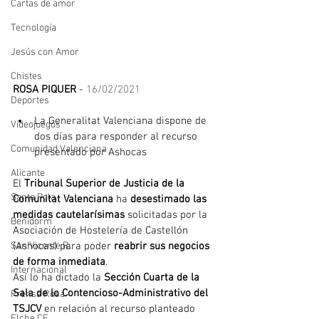
Cartas de amor
Tecnología
Jesús con Amor
Chistes
ROSA PIQUER
 - 
16/02/2021
Deportes
La Generalitat Valenciana dispone de 
Videojuegos
dos días para responder al recurso 
Comunidad Valenciana
presentado por Ashocas
Alicante
El 
Tribunal Superior de Justicia de la 
Santa Pola
Comunitat Valenciana
 ha 
desestimado las 
medidas cautelarísimas
 solicitadas por la 
Benidorm
Asociación de Hostelería de Castellón 
(Ashocas) para poder
 reabrir sus negocios 
San Vicente R.
de forma inmediata
.
Internacional
Así lo ha dictado la 
Sección Cuarta de la 
Sala de lo Contencioso-Administrativo del 
Prensa Rosa
TSJCV
 en relación al recurso planteado 
Elche CF.