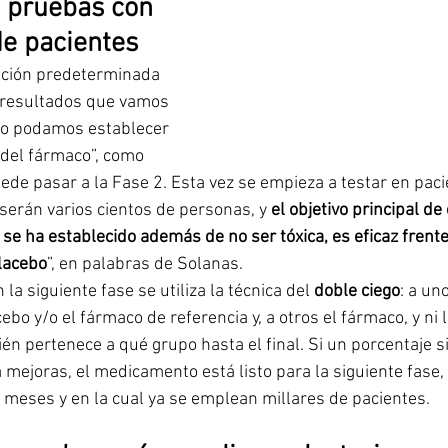
: pruebas con 
de pacientes
ción predeterminada 
 resultados que vamos 
to podamos establecer 
 del fármaco”, como 
ede pasar a la Fase 2. Esta vez se empieza a testar en paci
serán varios cientos de personas, y 
el objetivo principal de
e se ha establecido además de no ser tóxica, es eficaz frent
placebo
”, en palabras de Solanas. 
a siguiente fase se utiliza la técnica del 
doble ciego
: a un
bo y/o el fármaco de referencia y, a otros el fármaco, y ni l
n pertenece a qué grupo hasta el final. Si un porcentaje sig
 mejoras, el medicamento está listo para la siguiente fase,
 meses y en la cual ya se emplean millares de pacientes. 