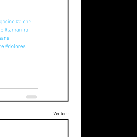
gacine
#elche
te
#lamarina
mana
te
#dolores
Ver todo