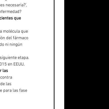
es necesaria?’, 
enfermedad? 
cientes que 
la molécula que 
ión del fármaco 
o ni ningún 
siguiente etapa. 
2015 en EEUU, 
 las 
contra 
de las 
e para las fase 