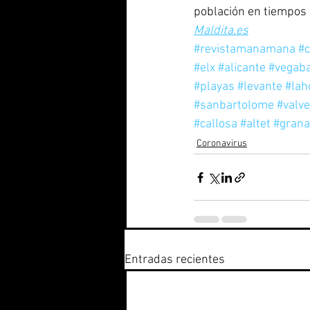
población en tiempos r
Maldita.es
#revistamanamana
#c
#elx
#alicante
#vegaba
#playas
#levante
#lah
#sanbartolome
#valv
#callosa
#altet
#grana
Coronavirus
Entradas recientes