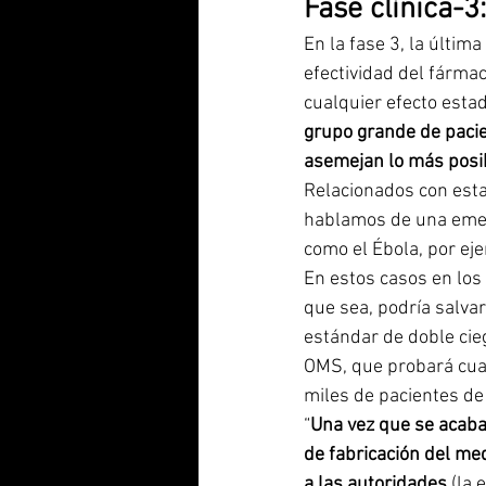
Fase clínica-3
En la fase 3, la última
efectividad del fármac
cualquier efecto estad
grupo grande de pacie
asemejan lo más posib
Relacionados con esta
hablamos de una emerg
como el Ébola, por eje
En estos casos en los 
que sea, podría salva
estándar de doble cie
OMS, que probará cuat
miles de pacientes d
“
Una vez que se acaba 
de fabricación del med
a las autoridades
 (la