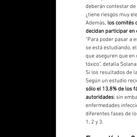
deberán contestar de f
¿tiene riesgos muy el
Además, 
los comités 
decidan participar en
“Para poder pasar a e
se está estudiando, e
que aseguren que en n
tóxico”, detalla Solana
Si los resultados de l
Según un estudio reci
sólo el 13,8% de los 
autoridades
; sin emb
enfermedades infeccio
diferentes fases de lo
1, 2 y 3.