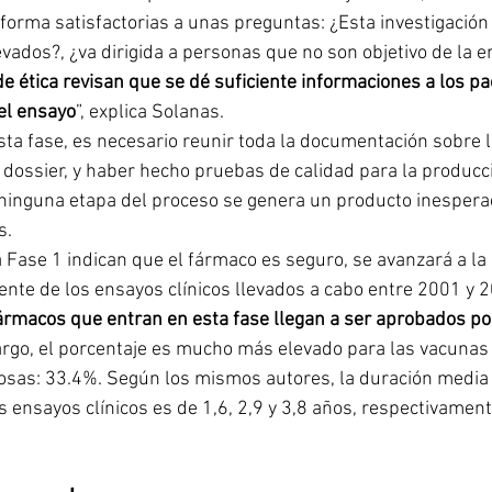
orma satisfactorias a unas preguntas: ¿Esta investigación 
evados?, ¿va dirigida a personas que no son objetivo de la 
de ética revisan que se dé suficiente informaciones a los pa
 el ensayo
”, explica Solanas. 
sta fase, es necesario reunir toda la documentación sobre 
l dossier, y haber hecho pruebas de calidad para la producc
inguna etapa del proceso se genera un producto inesperad
s.
a Fase 1 indican que el fármaco es seguro, se avanzará a la 
ente de los ensayos clínicos llevados a cabo entre 2001 y 
fármacos que entran en esta fase llegan a ser aprobados por
argo, el porcentaje es mucho más elevado para las vacunas 
sas: 33.4%. Según los mismos autores, la duración media 
s ensayos clínicos es de 1,6, 2,9 y 3,8 años, respectivament