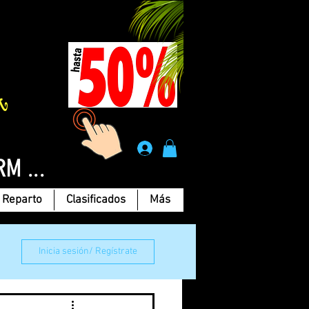
Á
.
RM ...
Reparto
Clasificados
Más
Inicia sesión/ Regístrate