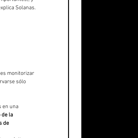
explica Solanas. 
 es monitorizar 
rvarse sólo 
 en una 
 de la 
s de 