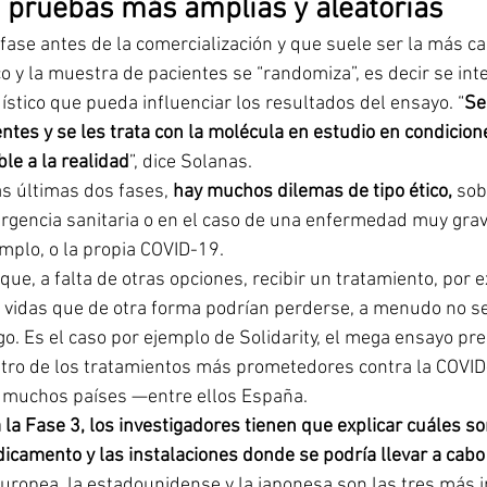
: pruebas más amplias y aleatorias
 fase antes de la comercialización y que suele ser la más car
o y la muestra de pacientes se “randomiza”, es decir se inte
ístico que pueda influenciar los resultados del ensayo. “
Se
ntes y se les trata con la molécula en estudio en condicion
le a la realidad
”, dice Solanas. 
s últimas dos fases, 
hay muchos dilemas de tipo ético,
 sob
encia sanitaria o en el caso de una enfermedad muy grave
mplo, o la propia COVID-19.
que, a falta de otras opciones, recibir un tratamiento, por 
r vidas que de otra forma podrían perderse, a menudo no se
go.
Es el caso por ejemplo de Solidarity, el mega ensayo pre
ro de los tratamientos más prometedores contra la COVID-
e muchos países —entre ellos España.
la Fase 3, los investigadores tienen que explicar cuáles s
icamento y las instalaciones donde se podría llevar a cabo
 europea, la estadounidense y la japonesa son las tres más i