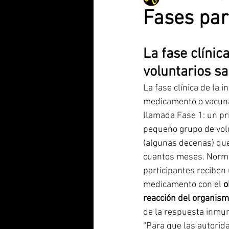
Fases par
Videojuegos
Comunidad Vale
La fase clínic
voluntarios s
San Vicente R.
Internacional
La fase clínica de la i
medicamento o vacuna
llamada Fase 1: un pr
pequeño grupo de vol
(algunas decenas) que
cuantos meses. Norma
participantes reciben
medicamento con el 
o
reacción del organism
de la respuesta inmun
“Para que las autorida