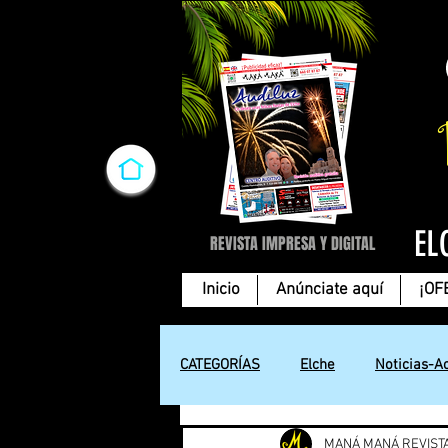
EL
REVISTA IMPRESA Y DIGITAL
Inicio
Anúnciate aquí
¡OF
CATEGORÍAS
Elche
Noticias-A
MANÁ MANÁ REVIST
Cartas de amor
Tecnología