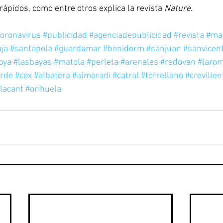
ápidos, como entre otros explica la revista 
Nature
.
oronavirus
#publicidad
#agenciadepublicidad
#revista
#ma
ja
#santapola
#guardamar
#benidorm
#sanjuan
#sanvicen
oya
#lasbayas
#matola
#perleta
#arenales
#redovan
#laro
erde
#cox
#albatera
#almoradi
#catral
#torrellano
#crevillen
lacant
#orihuela