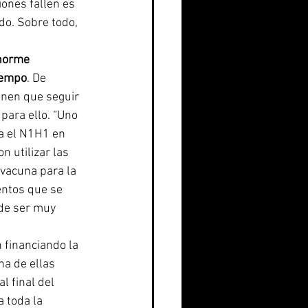
ones fallen es 
do. Sobre todo, 
norme 
iempo
. De 
enen que seguir 
para ello. “Uno 
ra el N1H1 en 
 utilizar las 
vacuna para la 
entos que se 
ede ser muy 
 financiando la 
na de ellas 
l final del 
 toda la 