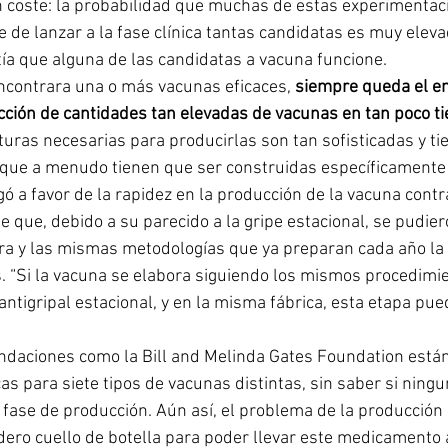
n coste: la probabilidad que muchas de estas experimentaci
e de lanzar a la fase clínica tantas candidatas es muy eleva
ía que alguna de las candidatas a vacuna funcione.
contrara una o más vacunas eficaces, 
siempre queda el e
ción de cantidades tan elevadas de vacunas en tan poco t
turas necesarias para producirlas son tan sofisticadas y ti
 que a menudo tienen que ser construidas específicamente 
gó a favor de la rapidez en la producción de la vacuna cont
que, debido a su parecido a la gripe estacional, se pudieron
a y las mismas metodologías que ya preparan cada año la 
as. “Si la vacuna se elabora siguiendo los mismos procedimi
antigripal estacional, y en la misma fábrica, esta etapa pu
ndaciones como la Bill and Melinda Gates Foundation
están
as para siete tipos de vacunas distintas, sin saber si ningu
 fase de producción. Aún así, el problema de la producción a
dero cuello de botella para poder llevar este medicamento a