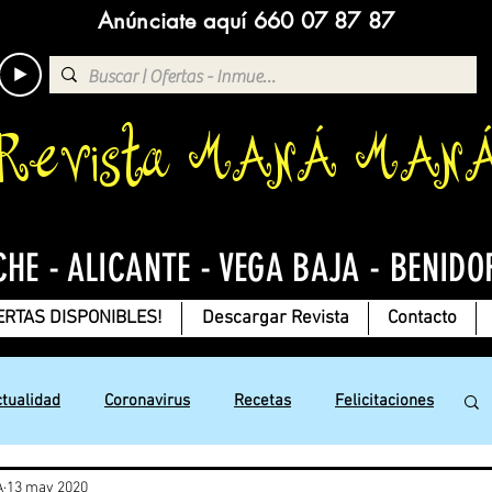
Anúnciate aquí 660 07 87 87
Revista MANÁ MAN
CHE - ALICANTE - VEGA BAJA - BENIDO
ERTAS DISPONIBLES!
Descargar Revista
Contacto
ctualidad
Coronavirus
Recetas
Felicitaciones
A
13 may 2020
Jesús con Amor
Chistes
Deportes