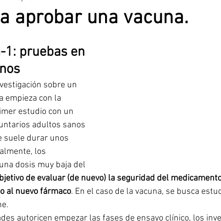
a aprobar una vacuna.
nciana
Alicante
Santa Pola
Benidorm
a-1: pruebas en 
anos
Prensa Rosa
Elche CF.
nvestigación sobre un 
 empieza con la 
imer estudio con un 
untarios adultos sanos 
 suele durar unos 
lmente, los 
 una dosis muy baja del 
bjetivo de evaluar (de nuevo) la seguridad del medicamento
o al nuevo fármaco
. En el caso de la vacuna, se busca estud
e. 
des autoricen empezar las fases de ensayo clínico, los inv