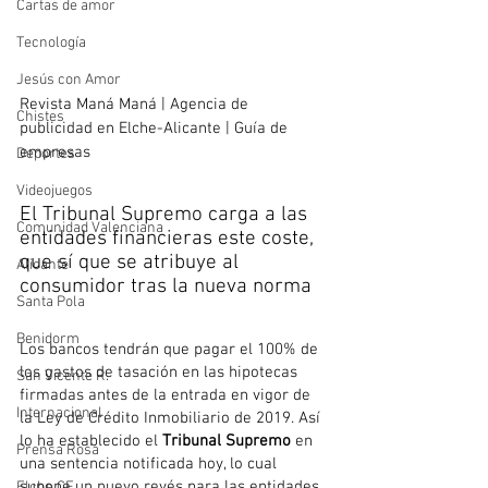
Cartas de amor
Tecnología
Jesús con Amor
Revista Maná Maná | Agencia de 
Chistes
publicidad en Elche-Alicante | Guía de 
empresas 
Deportes
Videojuegos
El Tribunal Supremo carga a las 
Comunidad Valenciana
entidades financieras este coste, 
que sí que se atribuye al 
Alicante
consumidor tras la nueva norma
Santa Pola
Benidorm
Los bancos tendrán que pagar el 100% de 
los gastos de tasación en las hipotecas 
San Vicente R.
firmadas antes de la entrada en vigor de 
Internacional
la Ley de Crédito Inmobiliario de 2019. Así 
lo ha establecido el 
Tribunal Supremo 
en 
Prensa Rosa
una sentencia notificada hoy, lo cual 
supone un nuevo revés para las entidades 
Elche CF.