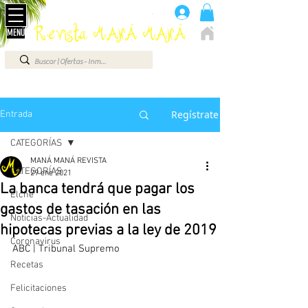
Anúnciate aquí 660 07 87 87
.
Revista MANÁ MANÁ
MENÚ
ELCHE - ALICANTE - VEGA BAJA - BENIDORM ...
Regístrate
Entrada
CATEGORÍAS
MANÁ MANÁ REVISTA
CATEGORÍAS
29 ene 2021
La banca tendrá que pagar los
Elche
gastos de tasación en las
Noticias-Actualidad
hipotecas previas a la ley de 2019
Coronavirus
ABC | Tribunal Supremo 
Recetas
Felicitaciones