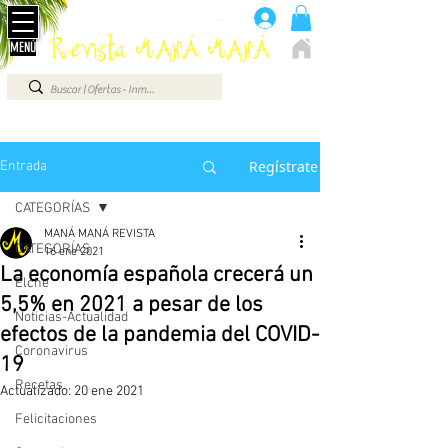
Anúnciate aquí 660 07 87 87
.
Revista MANÁ MANÁ
MENÚ
ELCHE - ALICANTE - VEGA BAJA - BENIDORM ...
Regístrate
Entrada
CATEGORÍAS
MANÁ MANÁ REVISTA
CATEGORÍAS
16 ene 2021
La economía española crecerá un
Elche
5,5% en 2021 a pesar de los
Noticias-Actualidad
efectos de la pandemia del COVID-
Coronavirus
19
Recetas
Actualizado:
20 ene 2021
Felicitaciones