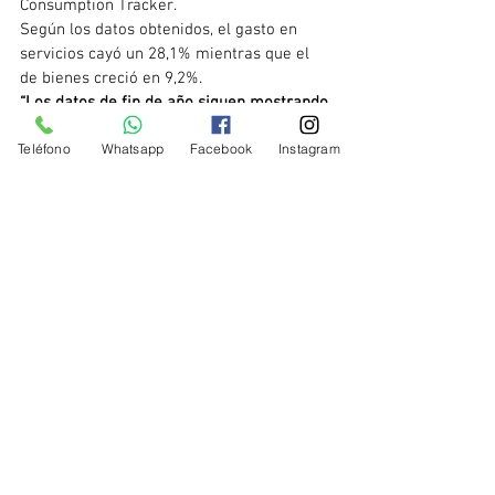
Consumption Tracker.
Según los datos obtenidos, el gasto en 
servicios cayó un 28,1% mientras que el 
de bienes creció en 9,2%.
“Los datos de fin de año siguen mostrando 
una recuperación paulatina desde sus 
Teléfono
Whatsapp
Facebook
Instagram
mínimos de abril cuando la caída 
interanual fue del 40% por cuenta de los 
efectos del confinamiento y la pandemia”
, 
aseguró Juana Téllez, economista jefe de 
BBVA.
Comunidad Valenciana
Noticias-Actualidad
Ver todo
Entradas recientes