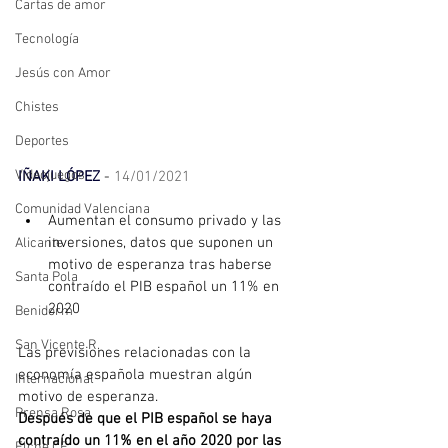
Cartas de amor
Tecnología
Jesús con Amor
Chistes
Deportes
Videojuegos
IÑAKI LÓPEZ
 - 
14/01/2021
Comunidad Valenciana
Aumentan el consumo privado y las 
inversiones, datos que suponen un 
Alicante
motivo de esperanza tras haberse 
Santa Pola
contraído el PIB español un 11% en 
2020
Benidorm
San Vicente R.
Las previsiones relacionadas con la 
economía española muestran algún 
Internacional
motivo de esperanza.
Prensa Rosa
Después de que el PIB español se haya 
contraído un 11% en el año 2020 por las 
Elche CF.