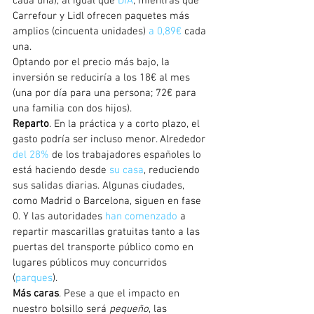
cada una), al igual que 
DIA
; mientras que 
Carrefour y Lidl ofrecen paquetes más 
amplios (cincuenta unidades) 
a 0,89€
 cada 
una.
Optando por el precio más bajo, la 
inversión se reduciría a los 18€ al mes 
(una por día para una persona; 72€ para 
una familia con dos hijos).
Reparto
. En la práctica y a corto plazo, el 
gasto podría ser incluso menor. Alrededor 
del 28%
 de los trabajadores españoles lo 
está haciendo desde 
su casa
, reduciendo 
sus salidas diarias. Algunas ciudades, 
como Madrid o Barcelona, siguen en fase 
0. Y las autoridades 
han comenzado
 a 
repartir mascarillas gratuitas tanto a las 
puertas del transporte público como en 
lugares públicos muy concurridos 
(
parques
).
Más caras
. Pese a que el impacto en 
nuestro bolsillo será 
pequeño
, las 