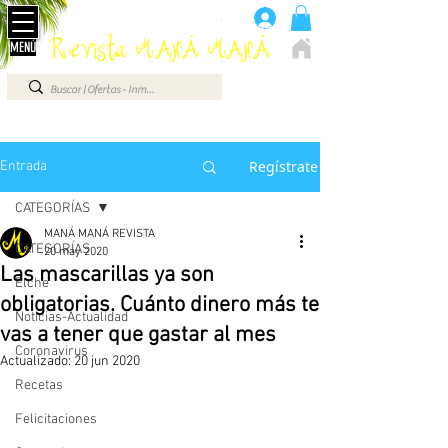
Anúnciate aquí 660 07 87 87
.
Revista MANÁ MANÁ
MENÚ
ELCHE - ALICANTE - VEGA BAJA - BENIDORM ...
Regístrate
Entrada
CATEGORÍAS
MANÁ MANÁ REVISTA
CATEGORÍAS
20 may 2020
Las mascarillas ya son
Elche
obligatorias. Cuánto dinero más te
Noticias-Actualidad
vas a tener que gastar al mes
Coronavirus
Actualizado:
20 jun 2020
Recetas
Felicitaciones