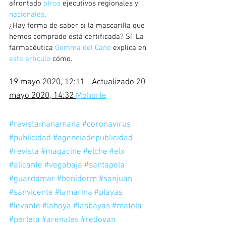
afrontado 
otros
 ejecutivos regionales y 
nacionales
.
¿Hay forma de saber si la mascarilla que 
hemos comprado está certificada? Sí. La 
farmacéutica 
Gemma del Caño
 explica en 
este artículo
 cómo.
19 mayo 2020, 12:11 - Actualizado 20 
mayo 2020, 14:32 
Mohorte
#revistamanamana
#coronavirus
#publicidad
#agenciadepublicidad
#revista
#magacine
#elche
#elx
#alicante
#vegabaja
#santapola
#guardamar
#benidorm
#sanjuan
#sanvicente
#lamarina
#playas
#levante
#lahoya
#lasbayas
#matola
#perleta
#arenales
#redovan