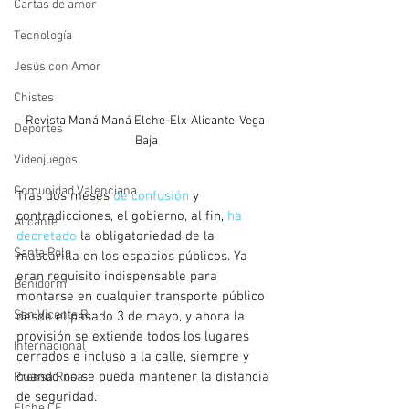
Cartas de amor
Tecnología
Jesús con Amor
Chistes
Revista Maná Maná Elche-Elx-Alicante-Vega 
Deportes
Baja
Videojuegos
Comunidad Valenciana
Tras dos meses 
de confusión
 y 
contradicciones, el gobierno, al fin, 
ha 
Alicante
decretado
 la obligatoriedad de la 
Santa Pola
mascarilla en los espacios públicos. Ya 
eran requisito indispensable para 
Benidorm
montarse en cualquier transporte público 
San Vicente R.
desde el pasado 3 de mayo, y ahora la 
provisión se extiende todos los lugares 
Internacional
cerrados e incluso a la calle, siempre y 
cuando no se pueda mantener la distancia 
Prensa Rosa
de seguridad.
Elche CF.