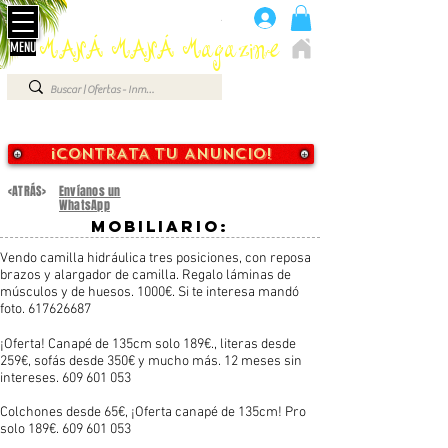
Advertise here 660 07 87 87
.
MANÁ MANÁ Magazine
MENU
ELCHE - ALICANTE - VEGA BAJA - BENIDORM ...
¡CONTRATA TU ANUNCIO!
<ATRÁS>
Envíanos un
WhatsApp
mobiliario:
Vendo camilla hidráulica tres posiciones, con reposa
brazos y alargador de camilla. Regalo láminas de
músculos y de huesos. 1000€. Si te interesa mandó
foto.
617626687
¡Oferta! Canapé de 135cm solo 189€., literas desde
259€, sofás desde 350€ y mucho más. 12 meses sin
intereses.
609 601 053
Colchones desde 65€, ¡Oferta canapé de 135cm! Pro
solo 189€.
609 601 053