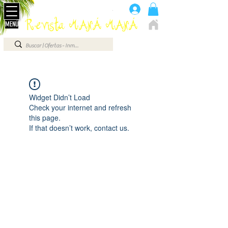
Anúnciate aquí 660 07 87 87
.
Revista MANÁ MANÁ
MENÚ
ELCHE - ALICANTE - VEGA BAJA - BENIDORM ...
Widget Didn’t Load
Check your internet and refresh
this page.
If that doesn’t work, contact us.