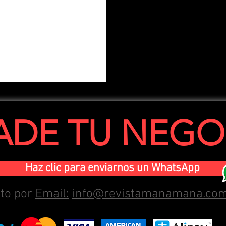
ADE TU NEGO
Haz clic para enviarnos un WhatsApp
cto por
Email:
info@revistamanamana.co