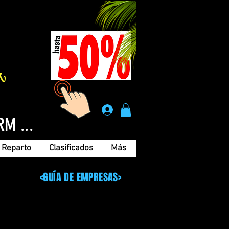
Á
.
RM ...
Reparto
Clasificados
Más
<GUÍA DE EMPRESAS>