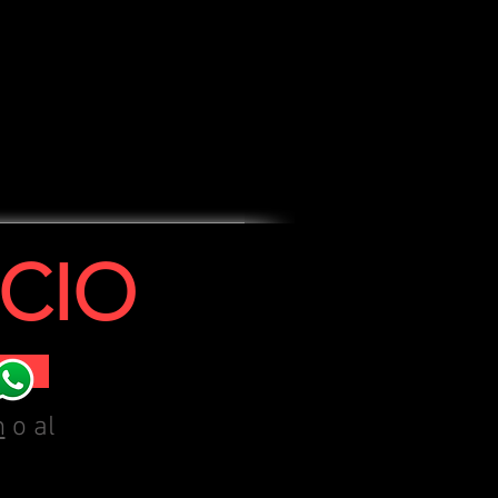
CIO
m
o al
660 07 87 87