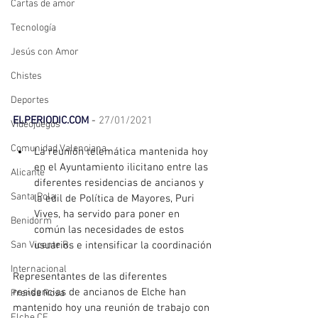
Cartas de amor
Tecnología
Jesús con Amor
Chistes
Deportes
ELPERIODIC.COM
 - 
27/01/2021
Videojuegos
Comunidad Valenciana
La reunión telemática mantenida hoy 
en el Ayuntamiento ilicitano entre las 
Alicante
diferentes residencias de ancianos y 
Santa Pola
la edil de Política de Mayores, Puri 
Vives, ha servido para poner en 
Benidorm
común las necesidades de estos 
usuarios e intensificar la coordinación
San Vicente R.
Internacional
Representantes de las diferentes 
residencias de ancianos de Elche han 
Prensa Rosa
mantenido hoy una reunión de trabajo con 
Elche CF.