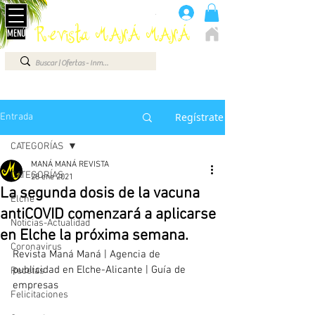
Anúnciate aquí 660 07 87 87
.
Revista MANÁ MANÁ
MENÚ
ELCHE - ALICANTE - VEGA BAJA - BENIDORM ...
Regístrate
Entrada
CATEGORÍAS
MANÁ MANÁ REVISTA
CATEGORÍAS
28 ene 2021
La segunda dosis de la vacuna
Elche
antiCOVID comenzará a aplicarse
Noticias-Actualidad
en Elche la próxima semana.
Coronavirus
Revista Maná Maná | Agencia de 
publicidad en Elche-Alicante | Guía de 
Recetas
empresas 
Felicitaciones