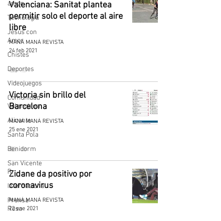
amor
Valenciana: Sanitat plantea
permitir solo el deporte al aire
Tecnología
libre
Jesús con
Amor
MANÁ MANÁ REVISTA
24 feb 2021
Chistes
Deportes
Videojuegos
Victoria sin brillo del
Comunidad
Barcelona
Valenciana
Alicante
MANÁ MANÁ REVISTA
25 ene 2021
Santa Pola
Benidorm
San Vicente
R.
Zidane da positivo por
coronavirus
Internacional
Prensa
MANÁ MANÁ REVISTA
Rosa
22 ene 2021