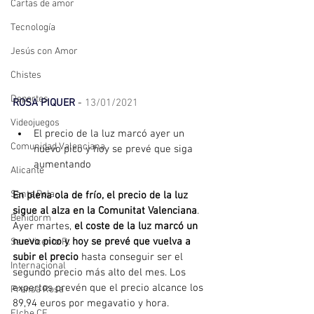
Cartas de amor
Tecnología
Jesús con Amor
Chistes
Deportes
ROSA PIQUER
 - 
13/01/2021
Videojuegos
El precio de la luz marcó ayer un 
Comunidad Valenciana
nuevo pico y hoy se prevé que siga 
aumentando
Alicante
Santa Pola
En plena ola de frío, el precio de la luz 
sigue al alza en la Comunitat Valenciana
. 
Benidorm
Ayer martes, 
el coste de la luz marcó un 
nuevo pico y hoy se prevé que vuelva a 
San Vicente R.
subir el precio
 hasta conseguir ser el 
Internacional
segundo precio más alto del mes. Los 
expertos prevén que el precio alcance los 
Prensa Rosa
89,94 euros por megavatio y hora.
Elche CF.