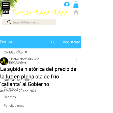
Anúnciate aquí 660 07 87 87
.
Revista MANÁ MANÁ
MENÚ
ELCHE - ALICANTE - VEGA BAJA - BENIDORM ...
Regístrate
Entrada
CATEGORÍAS
MANÁ MANÁ REVISTA
CATEGORÍAS
14 ene 2021
La subida histórica del precio de
Elche
la luz en plena ola de frío
Noticias-Actualidad
‘calienta’ al Gobierno
Coronavirus
Actualizado:
20 ene 2021
Recetas
Felicitaciones