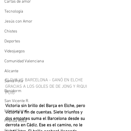
Cartas de amor
Tecnología
Jesús con Amor
Chistes
Deportes
Videojuegos
Comunidad Valenciana
Alicante
ELCHE VS BARCELONA - GANÓ EN ELCHE 
Santa Pola
GRACIAS A LOS GOLES DE DE JONG Y RIQUI 
Benidorm
PUIG
San Vicente R.
Victoria sin brillo del Barça en Elche, pero 
Internacional
victoria a fin de cuentas. Siete triunfos y 
dos empates suma el Barcelona desde su 
Prensa Rosa
derrota en Cádiz. Ese es el camino, no le 
Elche CF.