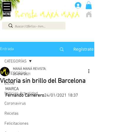
Anúnciate aquí 660 07 87 87
.
Revista MANÁ MANÁ
MENÚ
ELCHE - ALICANTE - VEGA BAJA - BENIDORM ...
Regístrate
Entrada
CATEGORÍAS
MANÁ MANÁ REVISTA
CATEGORÍAS
25 ene 2021
Victoria sin brillo del Barcelona
Elche
MARCA
Noticias-Actualidad
Fernando Carnerero
24/01/2021 18:37
Coronavirus
Recetas
Felicitaciones