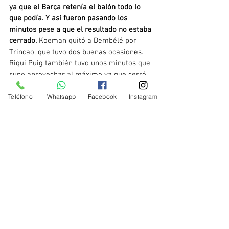
ya que el Barça retenía el balón todo lo 
que podía. Y así fueron pasando los 
minutos pese a que el resultado no estaba 
cerrado.
 Koeman quitó a Dembélé por 
Trincao, que tuvo dos buenas ocasiones. 
Riqui Puig también tuvo unos minutos que 
supo aprovechar al máximo ya que cerró 
el partido con un cabezazo a centro de De 
Teléfono
Whatsapp
Facebook
Instagram
Jong. 
El Barcelona vuelve a ser tercero, 
pero necesita mucho más para ganar algo. 
Y no vendrán refuerzos.
Fútbol
Barcelona
Elche CF.
Deportes
Elche CF.
Noticias-Actualidad