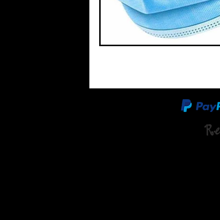
Re
LA OFERTA DE TARJETAS DE VISITA GRATIS:
Son 5
incluidos, es gratuita su recogida en la oficina de
nuestra página web:
www.revistamanamana.com
| 
660078787