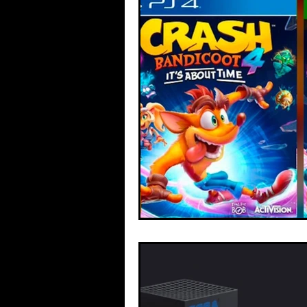
Cartas de amor
Tecnología
Videojuegos
Comunidad Vale
San Vicente R.
Internacional