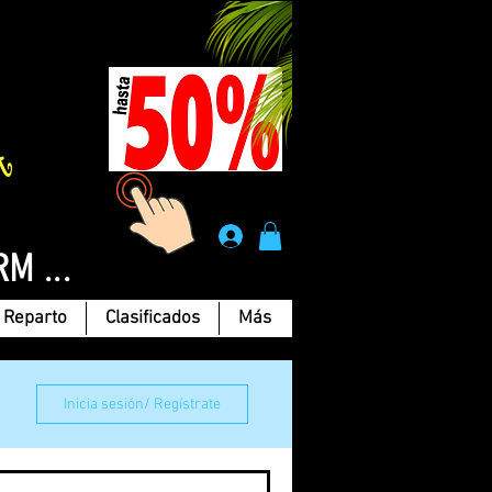
Á
.
RM ...
Reparto
Clasificados
Más
Inicia sesión/ Regístrate