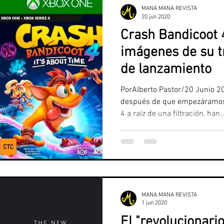
Jesús con Amor
Chistes
Deportes
MANÁ MANÁ REVISTA
20 jun 2020
Crash Bandicoot 4
nciana
Alicante
Santa Pola
Benidorm
imágenes de su tr
de lanzamiento
Prensa Rosa
Elche CF.
PorAlberto Pastor/20 Junio 2
después de que empezáramos 
4 a raíz de una filtración, han..
MANÁ MANÁ REVISTA
1 jun 2020
El "revolucionari