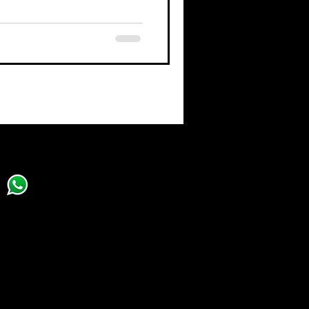
stas son a una cara, el diseño y el envío no están
ta impresa, se aplican solo en contrataciones desde
ail a
info@revistamanamana.com
y/o
WhatsApp al