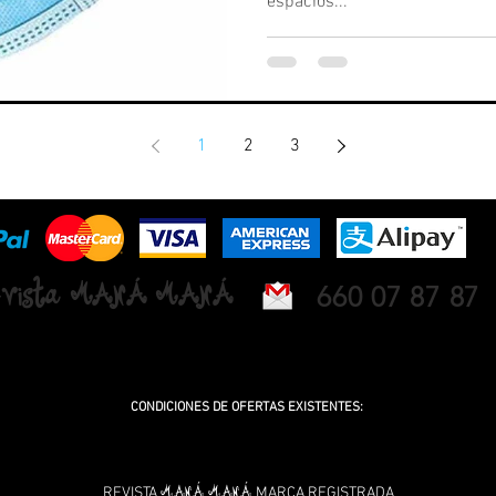
espacios...
1
2
3
vista MANÁ MANÁ
660 07 87 87
NUEVA OFICINA PROXIMAMENTE EN CARRÚS. ELCHE / ELX (ALICANTE)
CONDICIONES DE OFERTAS EXISTENTES:
00 tarjetas gratis para contrataciones de 12 meses en los tamaños de (1,2 y 4 módulos). E
 Revista Maná Maná en Elche (Alicante). Todas las ofertas promocionadas online y en la revis
Para más información o duda sobre cualquier tema relacionado, puedes enviarnos un Em
MANÁ MANÁ
REVISTA
MARCA REGISTRADA