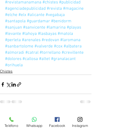
#revistamanamana
#chistes
#publicidad
#agenciadepublicidad
#revista
#magacine
#elche
#elx
#alicante
#vegabaja
#santapola
#guardamar
#benidorm
#sanjuan
#sanvicente
#lamarina
#playas
#levante
#lahoya
#lasbayas
#matola
#perleta
#arenales
#redovan
#laromana
#sanbartolome
#valverde
#cox
#albatera
#almoradi
#catral
#torrellano
#crevillente
#dolores
#callosa
#altet
#granalacant
#orihuela
Chistes
2 comentarios
Teléfono
Whatsapp
Facebook
Instagram