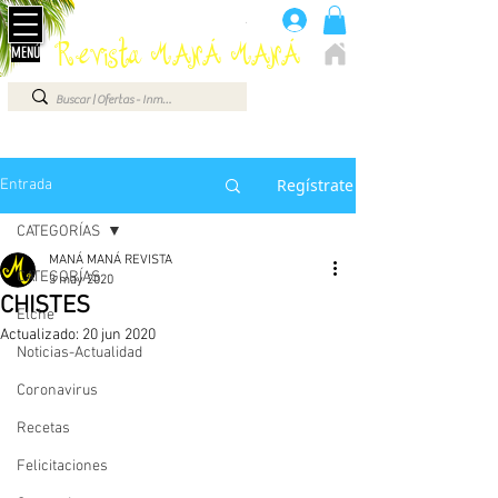
Anúnciate aquí 660 07 87 87
.
Revista MANÁ MANÁ
MENÚ
ELCHE - ALICANTE - VEGA BAJA - BENIDORM ...
Regístrate
Entrada
CATEGORÍAS
MANÁ MANÁ REVISTA
CATEGORÍAS
3 may 2020
CHISTES
Elche
Actualizado:
20 jun 2020
Noticias-Actualidad
Coronavirus
Recetas
Felicitaciones