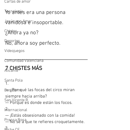
Cartas de amor
Tecnología
Yo antes era una persona 
Jesús con Amor
vanidosa e insoportable.
Chistes
¿Ahora ya no?
Deportes
No, ahora soy perfecto.
Videojuegos
Comunidad Valenciana
7 CHISTES MÁS
Alicante
Santa Pola
1.
— ¿Por qué las focas del circo miran 
Benidorm
siempre hacia arriba?
San Vicente R.
— Porque es donde están los focos.
2.
Internacional
— ¡Estás obsesionado con la comida!
Prensa Rosa
— No sé a que te refieres croquetamente.
3.
Elche CF.