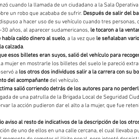
nzó cuando la llamada de un ciudadano a la Sala Operativa
sobre un robo que acababa de sufrir. 
Después de salir del ba
 dispuso a hacer uso de su vehículo cuando tres personas,
-30 años, al aparecer sudamericanos,
 le tocaron a la venta
e había caído dinero al suelo
, a la vez que
 le señalaban vario
la calzada
.
e esos billetes eran suyos, salió del vehículo para recoger
la mujer en mostrarle los billetes del suelo le pareció extra
servó a 
los otros dos individuos salir a la carrera con su b
ento del acompañante
 del vehículo.
víctima salió corriendo detrás de los autores para no perderl
legada de una patrulla de la Brigada Local de Seguridad Ciu
rvar la acción pudieron dar el alto a la mujer, que fue reten
io aviso al resto de indicativos de la descripción de los otr
ización de uno de ellos en una calle cercana, el cual llevaba 