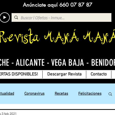
Anúnciate aquí 660 07 87 87
Revista MANÁ MAN
CHE - ALICANTE - VEGA BAJA - BENIDO
ERTAS DISPONIBLES!
Descargar Revista
Contacto
ctualidad
Coronavirus
Recetas
Felicitaciones
A
3 feb 2021
Jesús con Amor
Chistes
Deportes