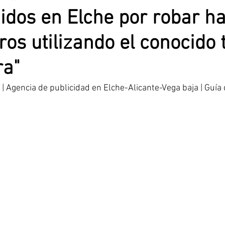
idos en Elche por robar h
ros utilizando el conocido 
nciana
Alicante
Santa Pola
Benidorm
ra"
Prensa Rosa
Elche CF.
Agencia de publicidad en Elche-Alicante-Vega baja | Guía