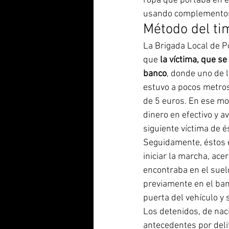
ropa que portaba en el
usando complementos
Método del ti
La Brigada Local de Po
que 
la víctima, que s
banco
, donde uno de l
estuvo a pocos metros 
de 5 euros. En ese mom
dinero en efectivo y a
siguiente víctima de é
Seguidamente, éstos e
iniciar la marcha, ace
encontraba en el suel
previamente en el banc
puerta del vehículo y 
Los detenidos, de nac
antecedentes por delit