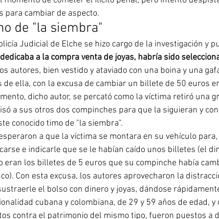
 momento de cometer el ilícito penal, pero intentó despista
 para cambiar de aspecto.
mo de "la siembra"
licía Judicial de Elche se hizo cargo de la investigación y 
e dedicaba a la compra venta de joyas, habría sido seleccion
os autores, bien vestido y ataviado con una boina y una gafa
de ella, con la excusa de cambiar un billete de 50 euros en 
ento, dicho autor, se percató como la víctima retiró una g
visó a sus otros dos compinches para que la siguieran y con
ste conocido timo de "la siembra".
speraron a que la víctima se montara en su vehículo para, 
rcarse e indicarle que se le habían caído unos billetes (el di
o eran los billetes de 5 euros que su compinche había cam
o). Con esta excusa, los autores aprovecharon la distracció
sustraerle el bolso con dinero y joyas, dándose rápidamente
ionalidad cubana y colombiana, de 29 y 59 años de edad, 
os contra el patrimonio del mismo tipo, fueron puestos a d