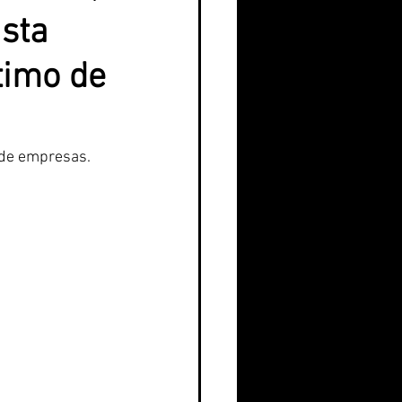
asta
timo de
 de empresas.