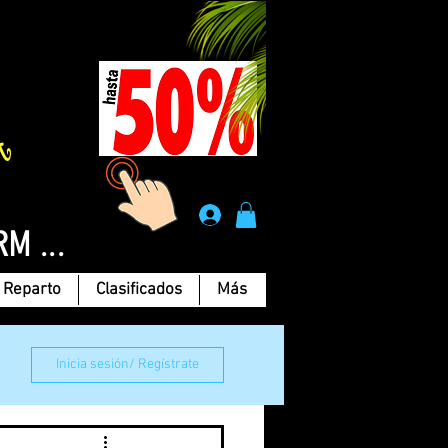
Á
.
RM ...
Reparto
Clasificados
Más
Inicia sesión/ Regístrate