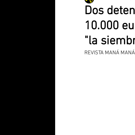
Dos deten
10.000 eu
Videojuegos
Comunidad Vale
"la siemb
San Vicente R.
Internacional
REVISTA MANÁ MANÁ | 