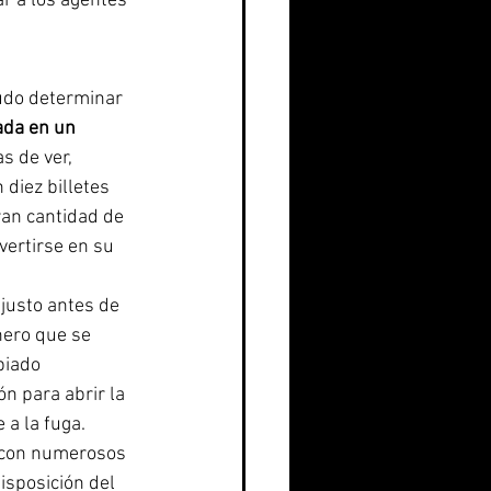
r a los agentes 
pudo determinar 
ada en un 
s de ver, 
diez billetes 
ran cantidad de 
vertirse en su 
justo antes de 
nero que se 
biado 
n para abrir la 
 a la fuga.
y con numerosos 
isposición del 