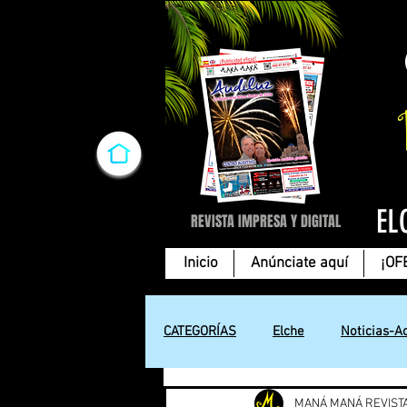
EL
REVISTA IMPRESA Y DIGITAL
Inicio
Anúnciate aquí
¡OF
CATEGORÍAS
Elche
Noticias-A
MANÁ MANÁ REVIST
Cartas de amor
Tecnología