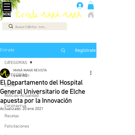
Anúnciate aquí 660 07 87 87
.
Revista MANÁ MANÁ
MENÚ
ELCHE - ALICANTE - VEGA BAJA - BENIDORM ...
Regístrate
Entrada
CATEGORÍAS
MANÁ MANÁ REVISTA
CATEGORÍAS
4 ene 2021
El Departamento del Hospital
Elche
General Universitario de Elche
Noticias-Actualidad
apuesta por la Innovación
Coronavirus
Actualizado:
20 ene 2021
Recetas
Felicitaciones