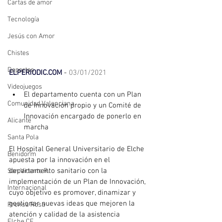
Cartas de amor
Tecnología
Jesús con Amor
Chistes
Deportes
ELPERIODIC.COM
 - 
03/01/2021
Videojuegos
El departamento cuenta con un Plan 
Comunidad Valenciana
de Innovación propio y un Comité de 
Innovación encargado de ponerlo en 
Alicante
marcha
Santa Pola
El Hospital General Universitario de Elche 
Benidorm
apuesta por la innovación en el 
departamento sanitario con la 
San Vicente R.
implementación de un Plan de Innovación, 
Internacional
cuyo objetivo es promover, dinamizar y 
gestionar nuevas ideas que mejoren la 
Prensa Rosa
atención y calidad de la asistencia 
Elche CF.