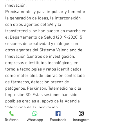
innovación.
Precisamente, y para impulsar y fomentar 
la generación de ideas, la interconexión 
con otros agentes del SVI y la 
transferencia, se han puesto en marcha en 
el Departamento de Salud (2019-2020) 5 
sesiones de creatividad y diálogos con 
otros agentes del Sistema Valenciano de 
Innovación (centros de investigación, 
empresas e institutos tecnológicos) en 
torno a tecnologías y retos identificados 
como materiales de liberación controlada 
de fármacos, detección precoz de 
patógenos, Parkinson, Telemedicina o la 
Impresión 3D. Estas sesiones han sido 
posibles gracias al apoyo de la Agencia 
Valenciana de la Innovación.
Para este próximo año 2021 una de las 
Teléfono
Whatsapp
Facebook
Instagram
actividades que el Comité de Innovación 
tiene prevista será la organización de un 