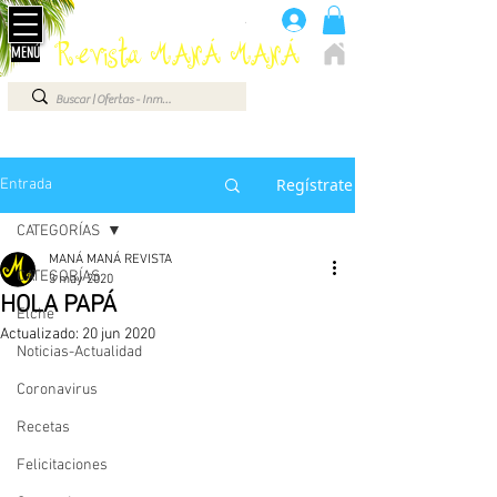
Anúnciate aquí 660 07 87 87
.
Revista MANÁ MANÁ
MENÚ
ELCHE - ALICANTE - VEGA BAJA - BENIDORM ...
Regístrate
Entrada
CATEGORÍAS
MANÁ MANÁ REVISTA
CATEGORÍAS
3 may 2020
HOLA PAPÁ
Elche
Actualizado:
20 jun 2020
Noticias-Actualidad
Coronavirus
Recetas
Felicitaciones