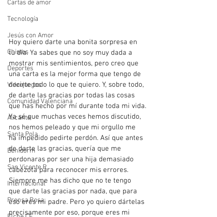
Cartas de amor
Tecnología
Jesús con Amor
Hoy quiero darte una bonita sorpresa en 
Chistes
tu día. Ya sabes que no soy muy dada a 
mostrar mis sentimientos, pero creo que 
Deportes
una carta es la mejor forma que tengo de 
decirte todo lo que te quiero. Y, sobre todo, 
Videojuegos
de darte las gracias por todas las cosas 
Comunidad Valenciana
que has hecho por mí durante toda mi vida.
Ya sé que muchas veces hemos discutido, 
Alicante
nos hemos peleado y que mi orgullo me 
Santa Pola
ha impedido pedirte perdón. Así que antes 
de darte las gracias, quería que me 
Benidorm
perdonaras por ser una hija demasiado 
San Vicente R.
cabezota para reconocer mis errores. 
Siempre me has dicho que no te tengo 
Internacional
que darte las gracias por nada, que para 
Prensa Rosa
eso eres mi padre. Pero yo quiero dártelas 
precisamente por eso, porque eres mi 
Elche CF.