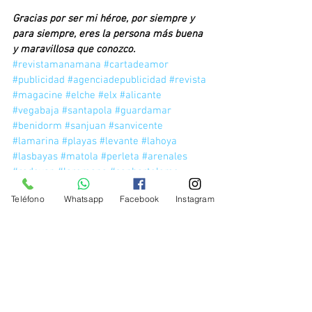
Gracias por ser mi héroe, por siempre y 
para siempre, eres la persona más buena 
y maravillosa que conozco.
#revistamanamana
#cartadeamor
#publicidad
#agenciadepublicidad
#revista
#magacine
#elche
#elx
#alicante
#vegabaja
#santapola
#guardamar
#benidorm
#sanjuan
#sanvicente
#lamarina
#playas
#levante
#lahoya
#lasbayas
#matola
#perleta
#arenales
#redovan
#laromana
#sanbartolome
#valverde
#cox
#albatera
#almoradi
Teléfono
Whatsapp
Facebook
Instagram
#catral
#torrellano
#crevillente
#dolores
#callosa
#altet
#granalacant
#orihuela
Cartas de amor