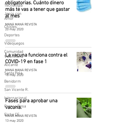
obligatorias. Cuánto dinero
Tecnología
más te vas a tener que gastar
Jesús con
al mes
Amor
MANÁ MANÁ REVISTA
Chistes
20 may 2020
Deportes
Videojuegos
Comunidad
La vacuna funciona contra el
Valenciana
COVID-19 en fase 1
Alicante
MANÁ MANÁ REVISTA
Santa Pola
18 may 2020
Benidorm
San Vicente R.
Internacional
Fases para aprobar una
Prensa Rosa
vacuna.
Elche CF.
MANÁ MANÁ REVISTA
13 may 2020